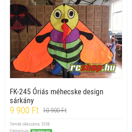
FK-245 Óriás méhecske design
sárkány
9 900 Ft
10 900 Ft
Termék cikkszáma:
2038
Elérhetőség:
Készleten van