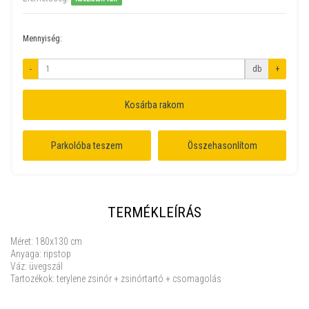
Mennyiség:
-
db
+
Kosárba rakom
Parkolóba teszem
Összehasonlítom
TERMÉKLEÍRÁS
Méret: 180x130 cm
Anyaga: ripstop
Váz: üvegszál
Tartozékok: terylene zsinór + zsinórtartó + csomagolás