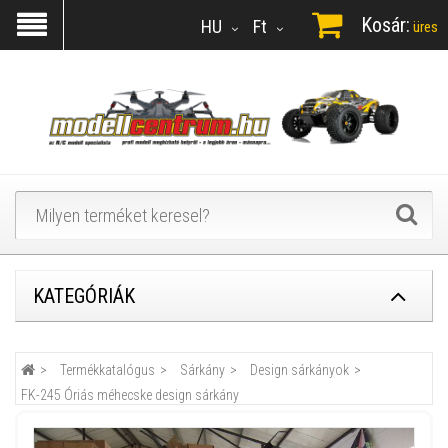
Kosár:
HU
Ft
üres
KATEGÓRIÁK
Termékkatalógus
Sárkány
Design sárkányok
FK-245 Óriás méhecske design sárkány