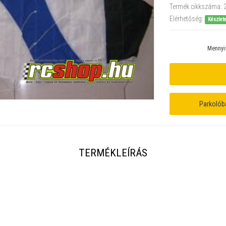
Termék cikkszáma:
Elérhetőség:
Készlet
Mennyi
Parkolób
TERMÉKLEÍRÁS