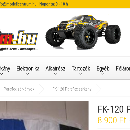
fo@modellcentrum.hu
|
Naponta: 9 - 18 h
rkány
Elektronika
Alkatrész
Tartozék
Egyéb
Féláro
Paraflex sárkányok
FK-120 Paraflex sárkány
FK-120 P
8 900 Ft