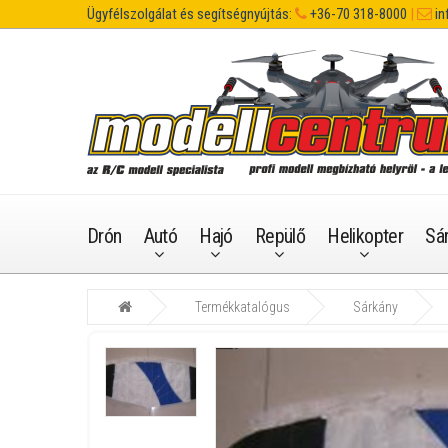
Ügyfélszolgálat és segítségnyújtás:
+36-70 318-8000
|
in
Drón
Autó
Hajó
Repülő
Helikopter
Sá
Termékkatalógus
Sárkány