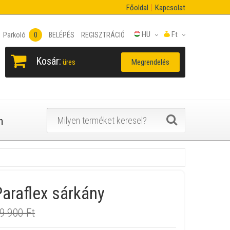
Főoldal
Kapcsolat
HU
Ft
Parkoló
0
BELÉPÉS
REGISZTRÁCIÓ
Kosár:
Megrendelés
üres
n
araflex sárkány
9 900 Ft