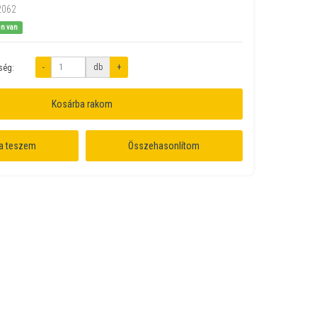
2062
en van
-
db
+
ség:
Kosárba rakom
a teszem
Összehasonlítom