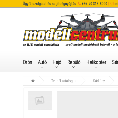
Ügyfélszolgálat és segítségnyújtás:
+36-70 318-8000
|
in
Drón
Autó
Hajó
Repülő
Helikopter
Sá
Termékkatalógus
Sárkány