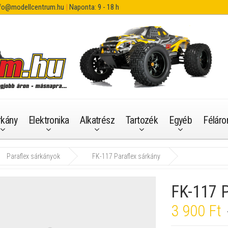
fo@modellcentrum.hu
|
Naponta: 9 - 18 h
rkány
Elektronika
Alkatrész
Tartozék
Egyéb
Féláro
Paraflex sárkányok
FK-117 Paraflex sárkány
FK-117 P
3 900 Ft