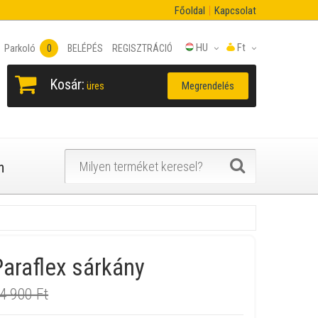
Főoldal
Kapcsolat
HU
Ft
Parkoló
0
BELÉPÉS
REGISZTRÁCIÓ
Kosár:
Megrendelés
üres
n
araflex sárkány
4 900 Ft