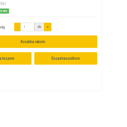
2061
en van
-
db
+
ség:
Kosárba rakom
a teszem
Összehasonlítom