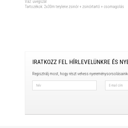
Váz: üvegszál
Tartozékok: 2x30m terylene zsinór + zsinórtartó + csomagolás
IRATKOZZ FEL HÍRLEVELÜNKRE ÉS NY
Regisztrálj most, hogy részt vehess nyereménysorsolásaink