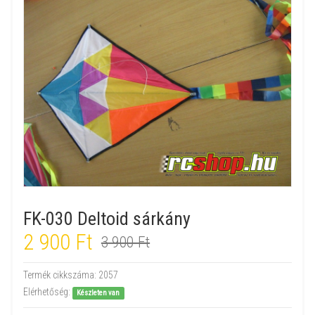
FK-030 Deltoid sárkány
2 900 Ft
3 900 Ft
Termék cikkszáma:
2057
Elérhetőség:
Készleten van