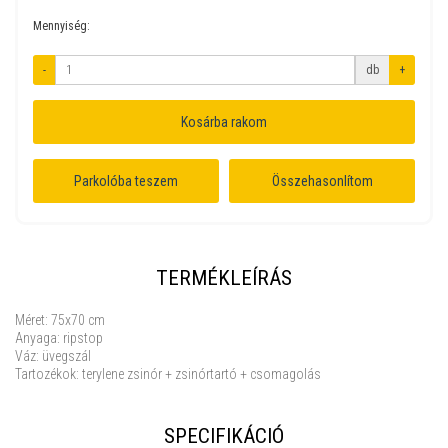
Mennyiség:
-
db
+
Kosárba rakom
Parkolóba teszem
Összehasonlítom
TERMÉKLEÍRÁS
Méret: 75x70 cm
Anyaga: ripstop
Váz: üvegszál
Tartozékok: terylene zsinór + zsinórtartó + csomagolás
SPECIFIKÁCIÓ