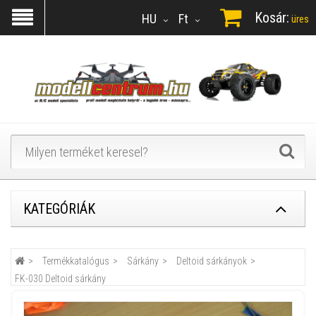
Kosár:
HU
Ft
üres
KATEGÓRIÁK
Termékkatalógus
Sárkány
Deltoid sárkányok
FK-030 Deltoid sárkány