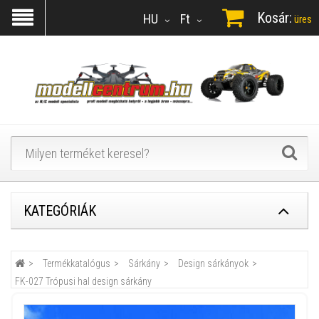
Kosár:
HU
Ft
üres
KATEGÓRIÁK
Termékkatalógus
Sárkány
Design sárkányok
FK-027 Trópusi hal design sárkány