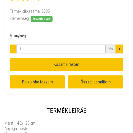
Termék cikkszáma:
2035
Elérhetőség:
Készleten van
Mennyiség:
-
db
+
Kosárba rakom
Parkolóba teszem
Összehasonlítom
TERMÉKLEÍRÁS
Méret: 140x120 cm
Anyaga: ripstop