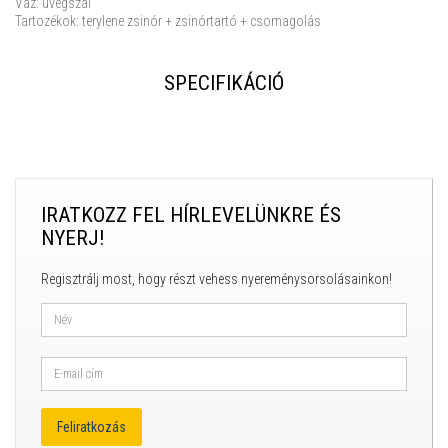
Váz: üvegszál
Tartozékok: terylene zsinór + zsinórtartó + csomagolás
SPECIFIKÁCIÓ
IRATKOZZ FEL HÍRLEVELÜNKRE ÉS
NYERJ!
Regisztrálj most, hogy részt vehess nyereménysorsolásainkon!