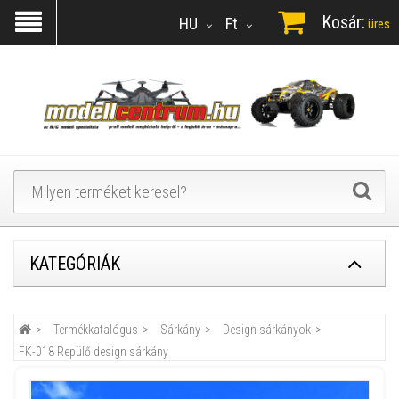
Kosár:
HU
Ft
üres
KATEGÓRIÁK
Termékkatalógus
Sárkány
Design sárkányok
FK-018 Repülő design sárkány