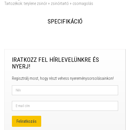
Tartozékok: terylene zsinór + zsinórtartó + csomagolás
SPECIFIKÁCIÓ
IRATKOZZ FEL HÍRLEVELÜNKRE ÉS
NYERJ!
Regisztrálj most, hogy részt vehess nyereménysorsolásainkon!