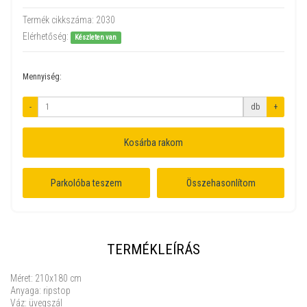
Termék cikkszáma:
2030
Elérhetőség:
Készleten van
Mennyiség:
-
db
+
Kosárba rakom
Parkolóba teszem
Összehasonlítom
TERMÉKLEÍRÁS
Méret: 210x180 cm
Anyaga: ripstop
Váz: üvegszál