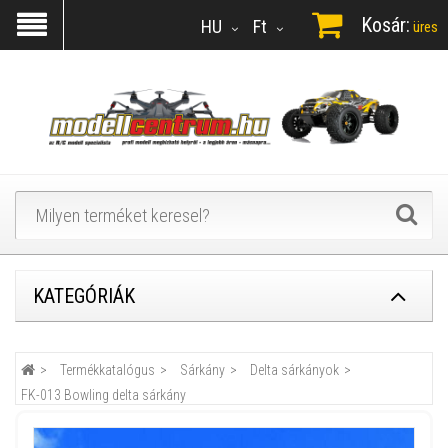
Kosár:
HU
Ft
üres
KATEGÓRIÁK
Termékkatalógus
Sárkány
Delta sárkányok
FK-013 Bowling delta sárkány