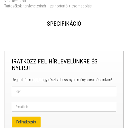
Váz: üvegszál
Tartozékok: terylene zsinór + zsinórtartó + csomagolás
SPECIFIKÁCIÓ
IRATKOZZ FEL HÍRLEVELÜNKRE ÉS
NYERJ!
Regisztrálj most, hogy részt vehess nyereménysorsolásainkon!