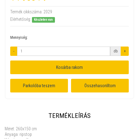
Termék cikkszáma:
2029
Elérhetőség:
Készleten van
Mennyiség:
-
db
+
Kosárba rakom
Parkolóba teszem
Összehasonlítom
TERMÉKLEÍRÁS
Méret: 260x150 cm
Anyaga: ripstop