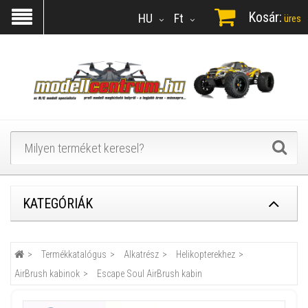
Kosár:
HU
Ft
üres
KATEGÓRIÁK
Termékkatalógus
Alkatrész
Helikopterekhez
AirBrush kabinok
Escape Soul AirBrush kabin