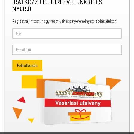
IRATKOZZ FEL HÍRLEVELÜNKRE ÉS
NYERJ!
Regisztrálj most, hogy részt vehess nyereménysorsolásainkon!