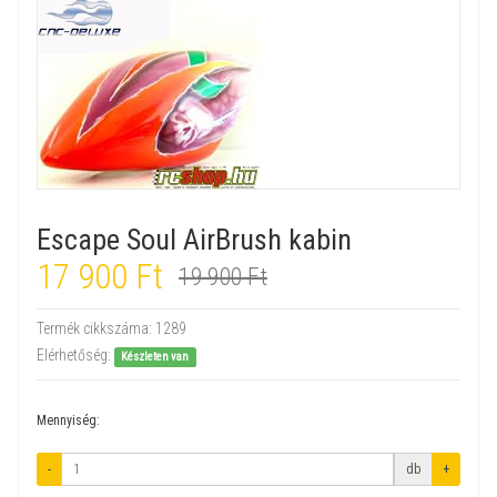
Escape Soul AirBrush kabin
17 900 Ft
19 900 Ft
Termék cikkszáma:
1289
Elérhetőség:
Készleten van
Mennyiség:
-
db
+