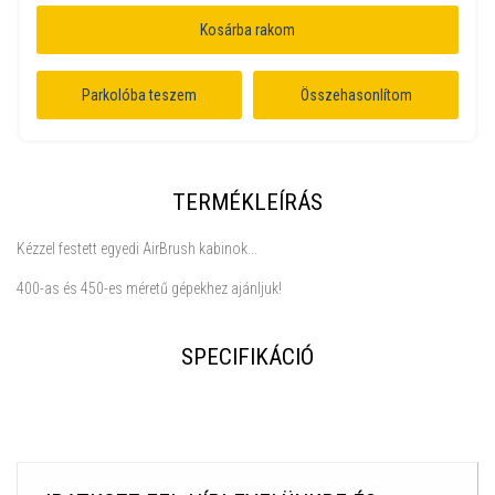
Kosárba rakom
Parkolóba teszem
Összehasonlítom
TERMÉKLEÍRÁS
Kézzel festett egyedi AirBrush kabinok...
400-as és 450-es méretű gépekhez ajánljuk!
SPECIFIKÁCIÓ