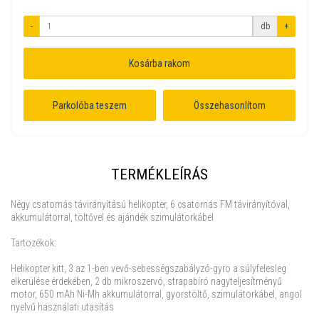
-
db
+
Kosárba rakom
Parkolóba teszem
Összehasonlítom
TERMÉKLEÍRÁS
Négy csatornás távirányítású helikopter, 6 csatornás FM távirányítóval,
akkumulátorral, töltővel és ajándék szimulátorkábel
Tartozékok:
Helikopter kitt, 3 az 1-ben vevő-sebességszabályzó-gyro a súlyfelesleg
elkerülése érdekében, 2 db mikroszervó, strapabíró nagyteljesítményű
motor, 650 mAh Ni-Mh akkumulátorral, gyorstöltő, szimulátorkábel, angol
nyelvű használati utasítás