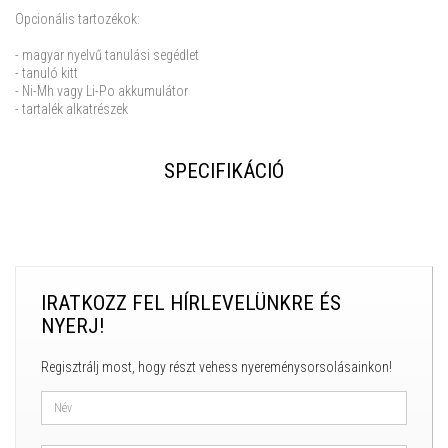
Opcionális tartozékok:
- magyar nyelvű tanulási segédlet
- tanuló kitt
- Ni-Mh vagy Li-Po akkumulátor
- tartalék alkatrészek
SPECIFIKÁCIÓ
IRATKOZZ FEL HÍRLEVELÜNKRE ÉS
NYERJ!
Regisztrálj most, hogy részt vehess nyereménysorsolásainkon!