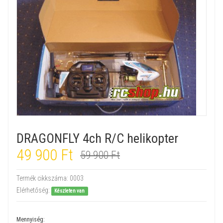
DRAGONFLY 4ch R/C helikopter
49 900 Ft
59 900 Ft
Termék cikkszáma:
0003
Elérhetőség:
Készleten van
Mennyiség: