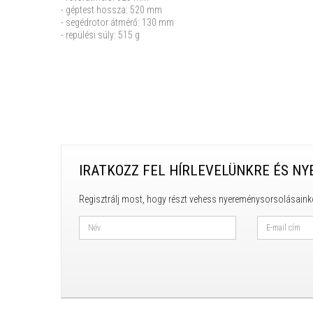
- géptest hossza: 520 mm
- segédrotor átmérő: 130 mm
- repülési súly: 515 g
IRATKOZZ FEL HÍRLEVELÜNKRE ÉS NY
Regisztrálj most, hogy részt vehess nyereménysorsolásaink