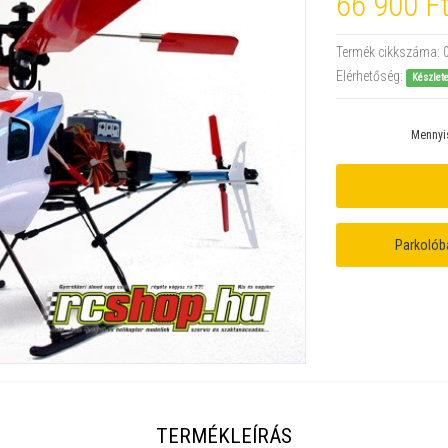
66 900 F
Termék cikkszáma:
Elérhetőség:
Készlet
Mennyi
Parkolób
TERMÉKLEÍRÁS