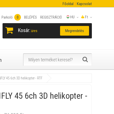
Főoldal
Kapcsolat
HU
Ft
Parkoló
0
BELÉPÉS
REGISZTRÁCIÓ
Kosár:
Megrendelés
üres
n
LY 45 6ch 3D helikopter - RTF
LY 45 6ch 3D helikopter -