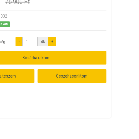
t
76 900 Ft
0032
en van
-
db
+
ség:
Kosárba rakom
a teszem
Összehasonlítom