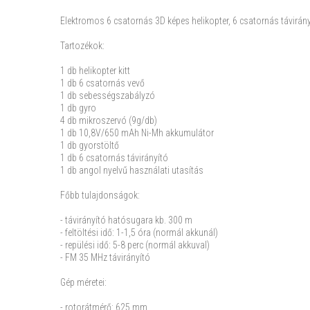
Elektromos 6 csatornás 3D képes helikopter, 6 csatornás távirányí
Tartozékok:
1 db helikopter kitt
1 db 6 csatornás vevő
1 db sebességszabályzó
1 db gyro
4 db mikroszervó (9g/db)
1 db 10,8V/650 mAh Ni-Mh akkumulátor
1 db gyorstöltő
1 db 6 csatornás távirányító
1 db angol nyelvű használati utasítás
Főbb tulajdonságok:
- távirányító hatósugara kb. 300 m
- feltöltési idő: 1-1,5 óra (normál akkunál)
- repülési idő: 5-8 perc (normál akkuval)
- FM 35 MHz távirányító
Gép méretei:
- rotorátmérő: 625 mm