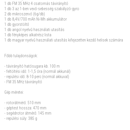
1 db FM 35 MHz 4 csatornás távirányító
1 db 3 az 1-ben vevő-sebesség szabályzó-gyro
2 db mikroszervó (6g/db)
1 db 8,4V/700 mAh Ni-Mh akkumulátor
1 db gyorstöltő
1 db angol nyelvű használati utasítás
1 db fényképes alkatrész lista
1 db magyar nyelvű használati utasítás kifejezetten kezdő helisek számára
Főbb tulajdonságok:
- távirányító hatósugara kb. 100 m
- feltöltési idő: 1-1,5 óra (normál akkunál)
- repülési idő: 8-10 perc (normál akkuval)
- FM 35 MHz távirányító
Gép méretei:
- rotorátmérő: 510 mm
- géptest hossza: 470 mm
- segédrotor átmérő: 145 mm
- repülési súly: 385 g