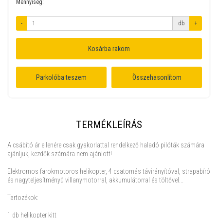
Mennyiség:
-
db
+
Kosárba rakom
Parkolóba teszem
Összehasonlítom
TERMÉKLEÍRÁS
A csábító ár ellenére csak gyakorlattal rendelkező haladó pilóták számára
ajánljuk, kezdők számára nem ajánlott!
Elektromos farokmotoros helikopter, 4 csatornás távirányítóval, strapabíró
és nagyteljesítményű villanymotorral, akkumulátorral és töltővel...
Tartozékok:
1 db helikopter kitt