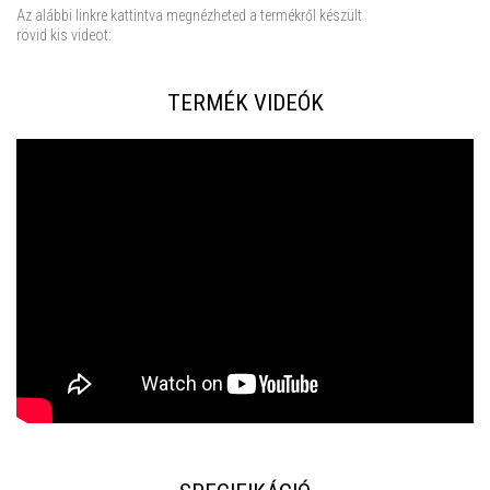
Az alábbi linkre kattintva megnézheted a termékről készült
rövid kis videot:
TERMÉK VIDEÓK