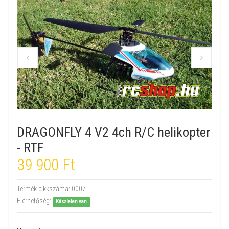
DRAGONFLY 4 V2 4ch R/C helikopter
- RTF
39 900 Ft
Termék cikkszáma:
0007
Elérhetőség:
Készleten van