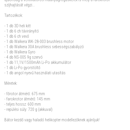
szíjhajtását végzi...
Tartozékok:
- 1 db 3D heli kitt
- 1 db 6 ch távirányító
- 1 db 6 ch vevő
- 1 db Walkera WK-28-003 brushless motor
- 1 db Walkera 30A brushless sebességszabályzó
- 1 db Walkera Gyro
- 4 db NS-005 9g szervó
- 1 db 11,1V/1500mAh Li-Po akkumulátor
- 1 db Li-Po gyorstöltő
- 1 db angol nyevű használati utasítás
Méretek:
- főrotor átmérő: 675 mm
- farokrotor átmérő: 145 mm
- teljes hossz: 600 mm
- repülési súly: 720 g (akkuval)
Bátor kezdő vagy haladó helikopter modellezőknek ajánljuk!