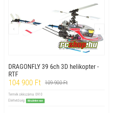
DRAGONFLY 39 6ch 3D helikopter -
RTF
104 900 Ft
109 900 Ft
Termék cikkszáma:
0910
Elérhetőség:
Készleten van