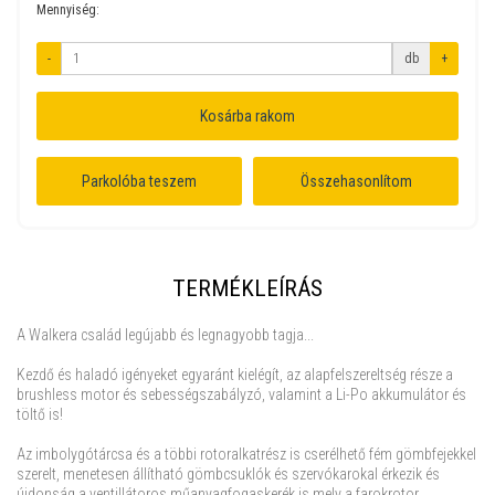
Mennyiség:
-
db
+
Kosárba rakom
Parkolóba teszem
Összehasonlítom
TERMÉKLEÍRÁS
A Walkera család legújabb és legnagyobb tagja...
Kezdő és haladó igényeket egyaránt kielégít, az alapfelszereltség része a
brushless motor és sebességszabályzó, valamint a Li-Po akkumulátor és
töltő is!
Az imbolygótárcsa és a többi rotoralkatrész is cserélhető fém gömbfejekkel
szerelt, menetesen állítható gömbcsuklók és szervókarokal érkezik és
újdonság a ventillátoros műanyagfogaskerék is mely a farokrotor