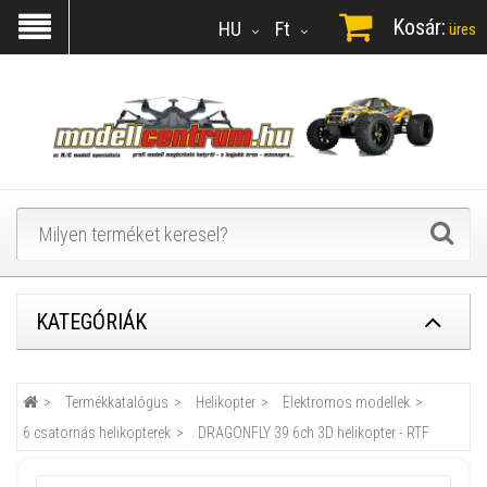
Kosár:
HU
Ft
üres
KATEGÓRIÁK
Termékkatalógus
Helikopter
Elektromos modellek
6 csatornás helikopterek
DRAGONFLY 39 6ch 3D helikopter - RTF