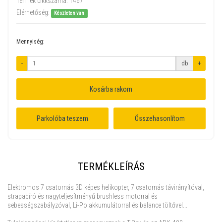
Termék cikkszáma:
1467
Elérhetőség:
Készleten van
Mennyiség:
-
db
+
Kosárba rakom
Parkolóba teszem
Összehasonlítom
TERMÉKLEÍRÁS
Elektromos 7 csatornás 3D képes helikopter, 7 csatornás távirányítóval,
strapabíró és nagyteljesítményű brushless motorral és
sebességszabályzóval, Li-Po akkumulátorral és balance töltővel...