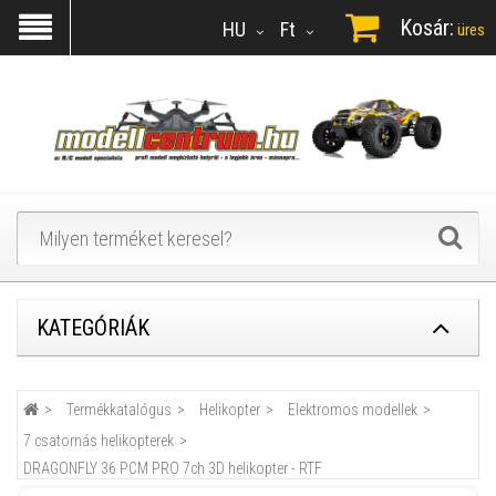
Kosár:
HU
Ft
üres
KATEGÓRIÁK
Termékkatalógus
Helikopter
Elektromos modellek
7 csatornás helikopterek
DRAGONFLY 36 PCM PRO 7ch 3D helikopter - RTF