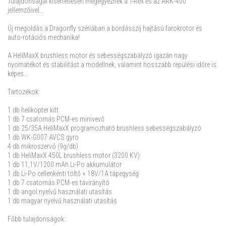
Tulajdonságai kísértetiesen megegyeznek a T-Rex és az ARK-400
jellemzőivel...
Új megoldás a Dragonfly szériában a bordásszíj hajtású farokrotor és
auto-rotációs mechanika!
A HeliMaxX brushless motor és sebességszabályzó igazán nagy
nyomatékot és stabilitást a modellnek, valamint hosszabb repülési időre is
képes...
Tartozékok:
1 db helikopter kitt
1 db 7 csatornás PCM-es minivevő
1 db 25/35A HeliMaxX programozható brushless sebességszabályzó
1 db WK-G007 AVCS gyro
4 db mikroszervó (9g/db)
1 db HeliMaxX 450L brushless motor (3200 KV)
1 db 11,1V/1200 mAh Li-Po akkumulátor
1 db Li-Po cellenkénti töltő + 18V/1A tápegység
1 db 7 csatornás PCM-es távirányító
1 db angol nyelvű használati utasítás
1 db magyar nyelvű használati utasítás
Főbb tulajdonságok: