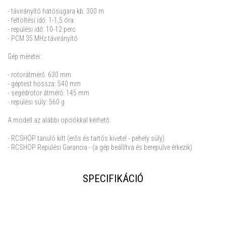
- távirányító hatósugara kb. 300 m
- feltöltési idő: 1-1,5 óra
- repülési idő: 10-12 perc
- PCM 35 MHz távirányító
Gép méretei:
- rotorátmérő: 630 mm
- géptest hossza: 540 mm
- segédrotor átmérő: 145 mm
- repülési súly: 560 g
A modell az alábbi opciókkal kérhető:
- RCSHOP tanuló kitt (erős és tartós kivetel - pehely súly)
- RCSHOP Repülési Garancia - (a gép beállítva és berepülve érkezik)
SPECIFIKÁCIÓ