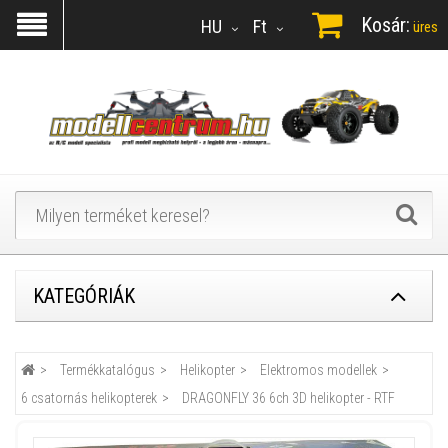
Kosár:
HU
Ft
üres
KATEGÓRIÁK
Termékkatalógus
Helikopter
Elektromos modellek
6 csatornás helikopterek
DRAGONFLY 36 6ch 3D helikopter - RTF