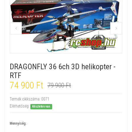
DRAGONFLY 36 6ch 3D helikopter -
RTF
74 900 Ft
79 900 Ft
Termék cikkszáma:
0071
Elérhetőség:
Készleten van
Mennyiség: