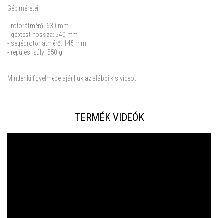
Gép méretei:
- rotorátmérő: 630 mm
- géptest hossza: 540 mm
- segédrotor átmérő: 145 mm
- repülési súly: 550 g!
Mindenki figyelmébe ajánljuk az alábbi kis videot:
TERMÉK VIDEÓK