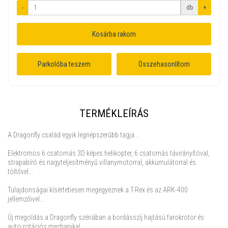
-
db
+
Kosárba rakom
Parkolóba teszem
Összehasonlítom
TERMÉKLEÍRÁS
A Dragonfly család egyik legnépszerűbb tagja...
Elektromos 6 csatornás 3D képes helikopter, 6 csatornás távirányítóval,
strapabíró és nagyteljesítményű villanymotorral, akkumulátorral és
töltővel...
Tulajdonságai kísértetiesen megegyeznek a T-Rex és az ARK-400
jellemzőivel...
Új megoldás a Dragonfly szériában a bordásszíj hajtású farokrotor és
auto-rotációs mechanika!