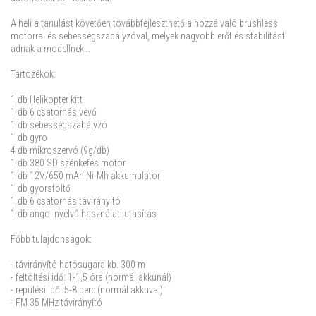
A heli a tanulást követően továbbfejleszthető a hozzá való brushless
motorral és sebességszabályzóval, melyek nagyobb erőt és stabilitást
adnak a modellnek...
Tartozékok:
1 db Helikopter kitt
1 db 6 csatornás vevő
1 db sebességszabályzó
1 db gyro
4 db mikroszervó (9g/db)
1 db 380 SD szénkefés motor
1 db 12V/650 mAh Ni-Mh akkumulátor
1 db gyorstöltő
1 db 6 csatornás távirányító
1 db angol nyelvű használati utasítás
Főbb tulajdonságok:
- távirányító hatósugara kb. 300 m
- feltöltési idő: 1-1,5 óra (normál akkunál)
- repülési idő: 5-8 perc (normál akkuval)
- FM 35 MHz távirányító