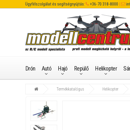
Ügyfélszolgálat és segítségnyújtás:
+36-70 318-8000
|
in
Drón
Autó
Hajó
Repülő
Helikopter
Sá
Termékkatalógus
Helikopter