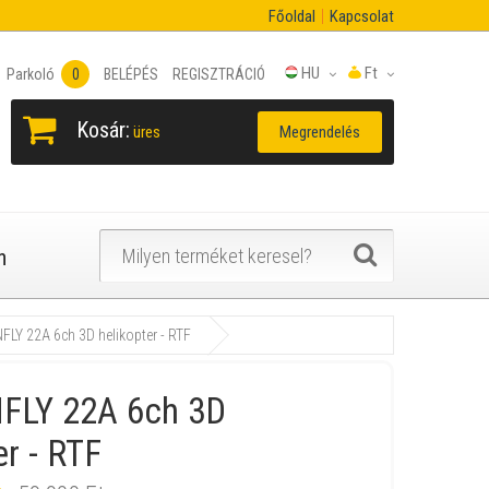
Főoldal
Kapcsolat
HU
Ft
Parkoló
0
BELÉPÉS
REGISZTRÁCIÓ
Kosár:
Megrendelés
üres
n
LY 22A 6ch 3D helikopter - RTF
LY 22A 6ch 3D
er - RTF