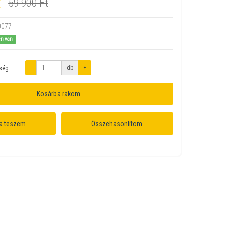
t
59 900 Ft
0077
en van
-
db
+
ség:
Kosárba rakom
a teszem
Összehasonlítom