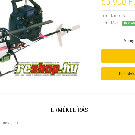
55 900 F
Termék cikkszáma:
Elérhetőség:
Készlet
Mennyi
Parkolób
TERMÉKLEÍRÁS
jdonságokkal...