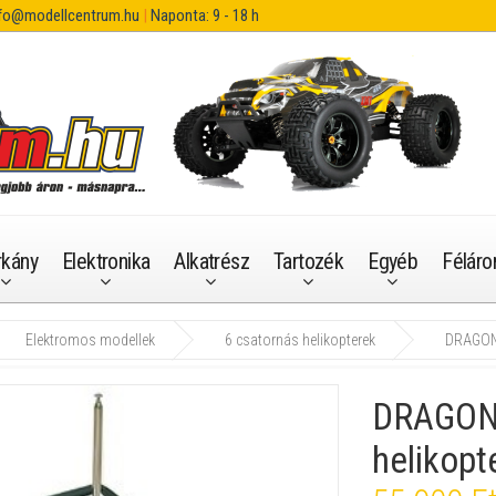
fo@modellcentrum.hu
|
Naponta: 9 - 18 h
rkány
Elektronika
Alkatrész
Tartozék
Egyéb
Féláro
Elektromos modellek
6 csatornás helikopterek
DRAGONF
DRAGONF
helikopt