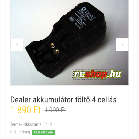
Dealer akkumulátor töltő 4 cellás
1 890 Ft
1 990 Ft
Termék cikkszáma:
0412
Elérhetőség:
Készleten van