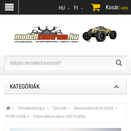
Kosár:
HU
Ft
üres
KATEGÓRIÁK
Termékkatalógus
Tartozék
Akkumulátorok és töltők
Ni-Mh töltők
Dealer akkumulátor töltő 4 cellás