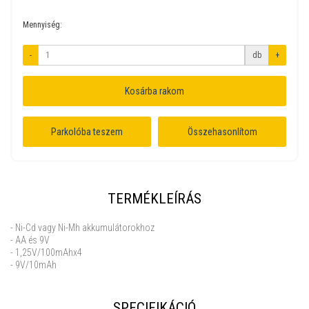
Mennyiség:
-
db
+
Kosárba rakom
Parkolóba teszem
Összehasonlítom
TERMÉKLEÍRÁS
- Ni-Cd vagy Ni-Mh akkumulátorokhoz
- AA és 9V
- 1,25V/100mAhx4
- 9V/10mAh
SPECIFIKÁCIÓ