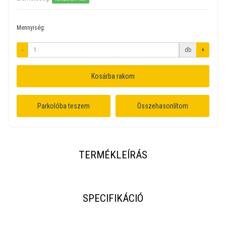
Mennyiség:
-
db
+
Kosárba rakom
Parkolóba teszem
Összehasonlítom
TERMÉKLEÍRÁS
SPECIFIKÁCIÓ