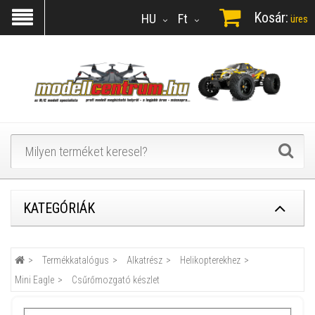
Kosár:
HU
Ft
üres
KATEGÓRIÁK
Termékkatalógus
Alkatrész
Helikopterekhez
Mini Eagle
Csűrőmozgató készlet