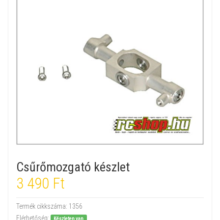
Csűrőmozgató készlet
3 490 Ft
Termék cikkszáma:
1356
Elérhetőség:
Készleten van