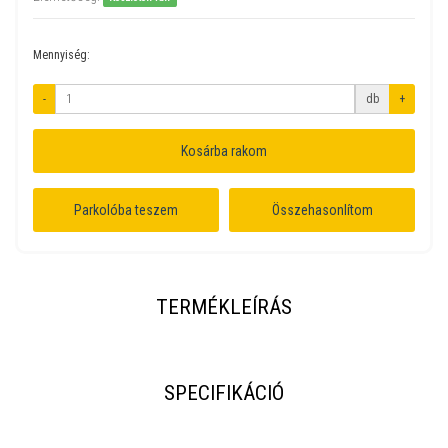
Mennyiség:
-
db
+
Kosárba rakom
Parkolóba teszem
Összehasonlítom
TERMÉKLEÍRÁS
SPECIFIKÁCIÓ