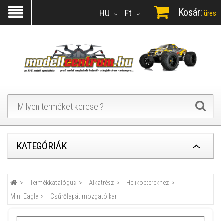
Kosár:
HU
Ft
üres
KATEGÓRIÁK
Termékkatalógus
Alkatrész
Helikopterekhez
Mini Eagle
Csűrőlapát mozgató kar