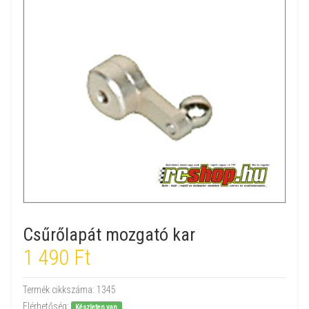
Csűrőlapát mozgató kar
1 490 Ft
Termék cikkszáma:
1345
Elérhetőség:
Készleten van