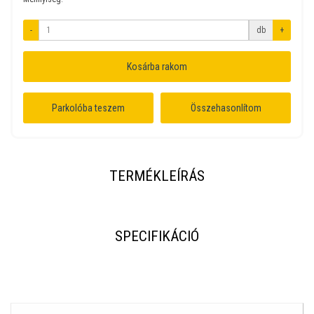
-
db
+
Kosárba rakom
Parkolóba teszem
Összehasonlítom
TERMÉKLEÍRÁS
SPECIFIKÁCIÓ