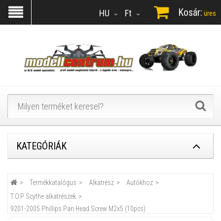
Kosár:
HU
Ft
üres
KATEGÓRIÁK
Termékkatalógus
Alkatrész
Autókhoz
T.O.P Scythe alkatrészek
9201-2005 Phillips Pan Head Screw M2x5 (10pcs)