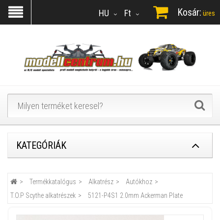
Kosár:
HU
Ft
üres
KATEGÓRIÁK
Termékkatalógus
Alkatrész
Autókhoz
T.O.P Scythe alkatrészek
5121-P4S1 2.0mm Ackerman Plate