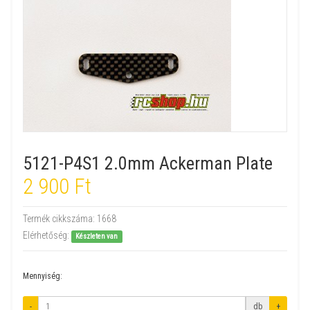
5121-P4S1 2.0mm Ackerman Plate
2 900 Ft
Termék cikkszáma:
1668
Elérhetőség:
Készleten van
Mennyiség:
-
db
+