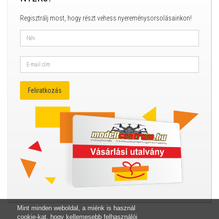
Regisztrálj most, hogy részt vehess nyereménysorsolásainkon!
Mint minden weboldal, a miénk is használ
cookie-kat, hogy kellemesebb felhasználói