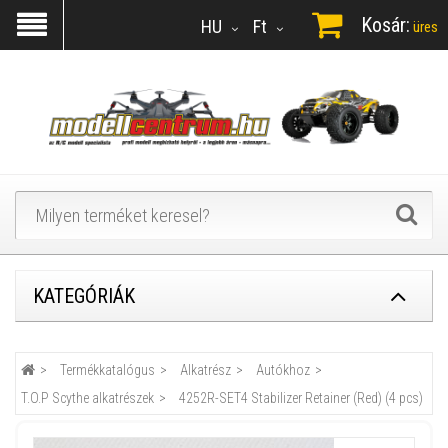
Kosár:
HU
Ft
üres
KATEGÓRIÁK
Termékkatalógus
Alkatrész
Autókhoz
T.O.P Scythe alkatrészek
4252R-SET4 Stabilizer Retainer (Red) (4 pcs)