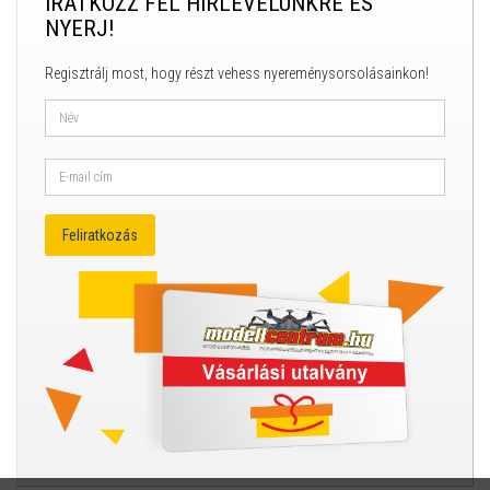
IRATKOZZ FEL HÍRLEVELÜNKRE ÉS
NYERJ!
Regisztrálj most, hogy részt vehess nyereménysorsolásainkon!