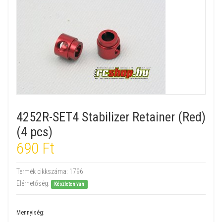
4252R-SET4 Stabilizer Retainer (Red)
(4 pcs)
690 Ft
Termék cikkszáma:
1796
Elérhetőség:
Készleten van
Mennyiség: