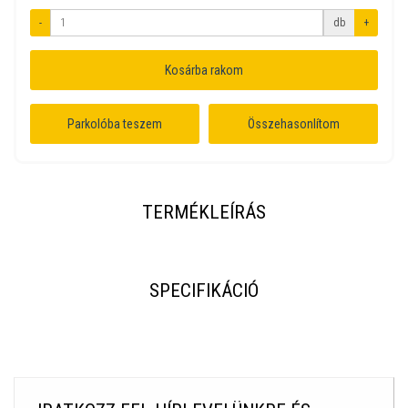
-
db
+
Kosárba rakom
Parkolóba teszem
Összehasonlítom
TERMÉKLEÍRÁS
SPECIFIKÁCIÓ