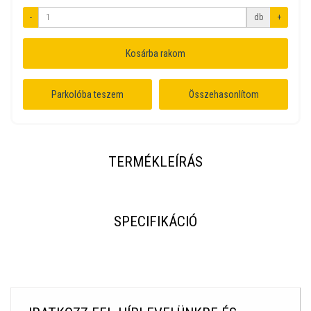
-
db
+
Kosárba rakom
Parkolóba teszem
Összehasonlítom
TERMÉKLEÍRÁS
SPECIFIKÁCIÓ