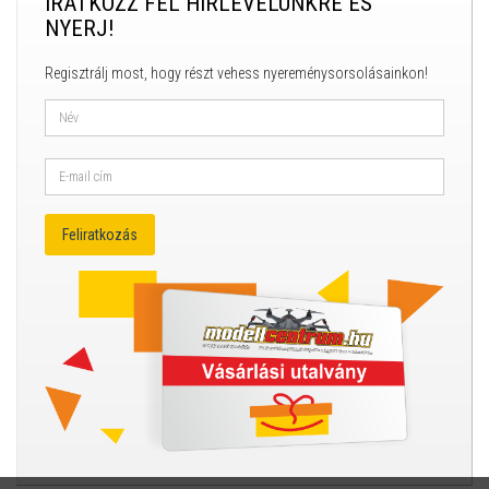
IRATKOZZ FEL HÍRLEVELÜNKRE ÉS
NYERJ!
Regisztrálj most, hogy részt vehess nyereménysorsolásainkon!