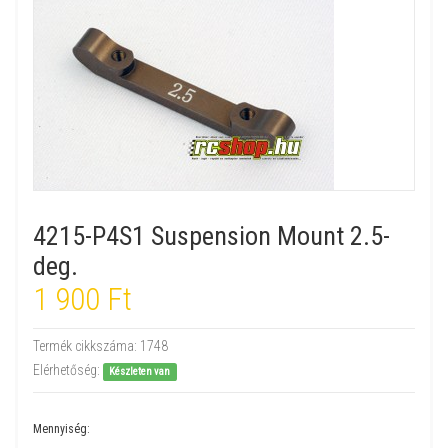
4215-P4S1 Suspension Mount 2.5-
deg.
1 900 Ft
Termék cikkszáma:
1748
Elérhetőség:
Készleten van
Mennyiség: