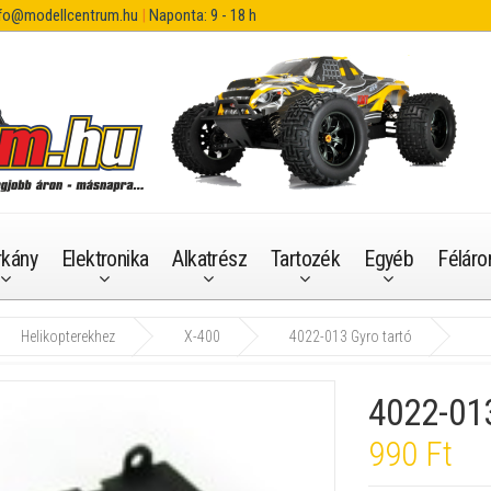
fo@modellcentrum.hu
|
Naponta: 9 - 18 h
rkány
Elektronika
Alkatrész
Tartozék
Egyéb
Féláro
Helikopterekhez
X-400
4022-013 Gyro tartó
4022-013
990 Ft