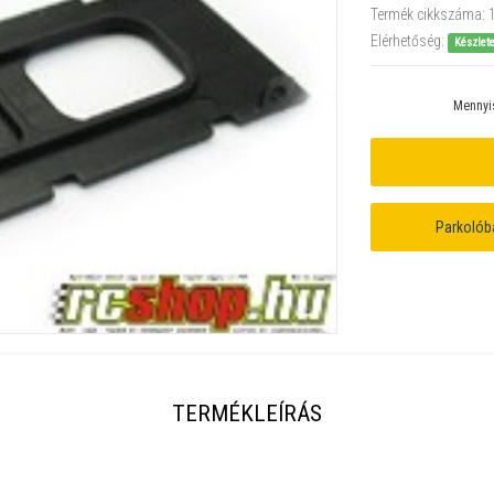
Termék cikkszáma:
Elérhetőség:
Készlet
Mennyi
Parkolób
TERMÉKLEÍRÁS