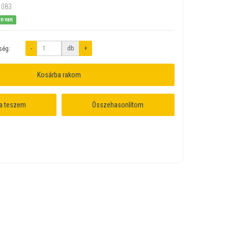
1083
en van
-
db
+
ség:
Kosárba rakom
a teszem
Összehasonlítom