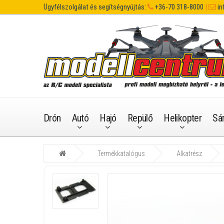
Ügyfélszolgálat és segítségnyújtás:
+36-70 318-8000
|
in
Drón
Autó
Hajó
Repülő
Helikopter
Sá
Termékkatalógus
Alkatrész