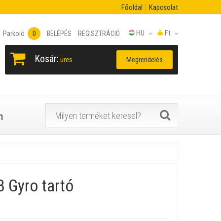
Főoldal
Kapcsolat
HU
Ft
Parkoló
0
BELÉPÉS
REGISZTRÁCIÓ
Kosár:
Megrendelés
üres
n
 Gyro tartó