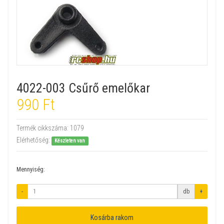
4022-003 Csűrő emelőkar
990 Ft
Termék cikkszáma:
1079
Elérhetőség:
Készleten van
Mennyiség:
-
db
+
Kosárba rakom