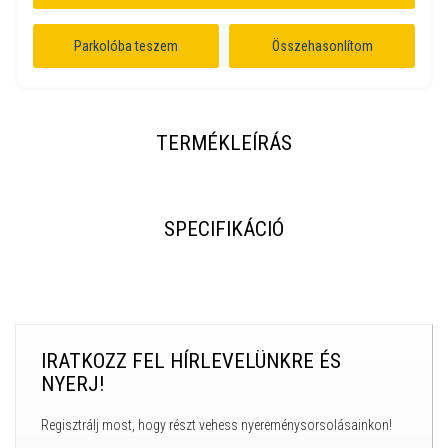
Parkolóba teszem
Összehasonlítom
TERMÉKLEÍRÁS
SPECIFIKÁCIÓ
IRATKOZZ FEL HÍRLEVELÜNKRE ÉS
NYERJ!
Regisztrálj most, hogy részt vehess nyereménysorsolásainkon!