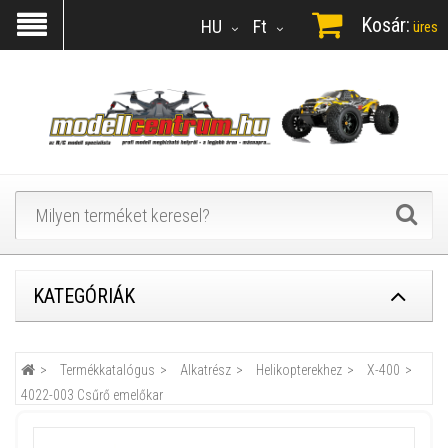
Kosár:
HU
Ft
üres
KATEGÓRIÁK
Termékkatalógus
Alkatrész
Helikopterekhez
X-400
4022-003 Csűrő emelőkar