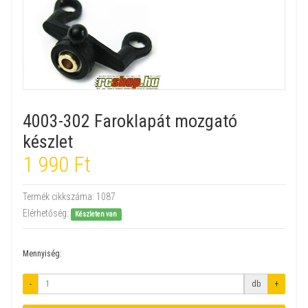
4003-302 Faroklapát mozgató
készlet
1 990 Ft
Termék cikkszáma:
1087
Elérhetőség:
Készleten van
Mennyiség:
-
db
+