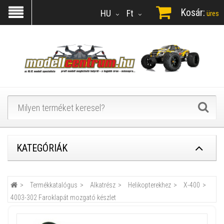
Kosár:
HU
Ft
üres
KATEGÓRIÁK
Termékkatalógus
Alkatrész
Helikopterekhez
X-400
4003-302 Faroklapát mozgató készlet