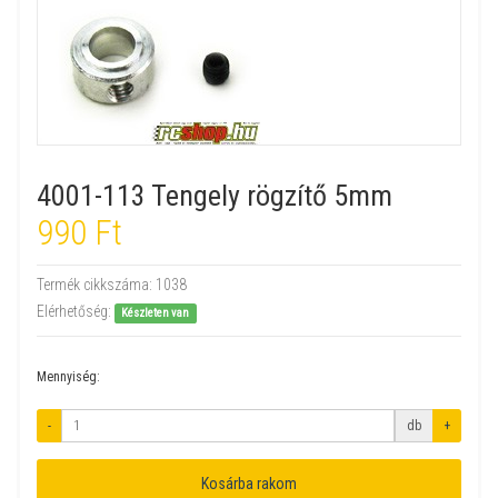
4001-113 Tengely rögzítő 5mm
990 Ft
Termék cikkszáma:
1038
Elérhetőség:
Készleten van
Mennyiség:
-
db
+
Kosárba rakom