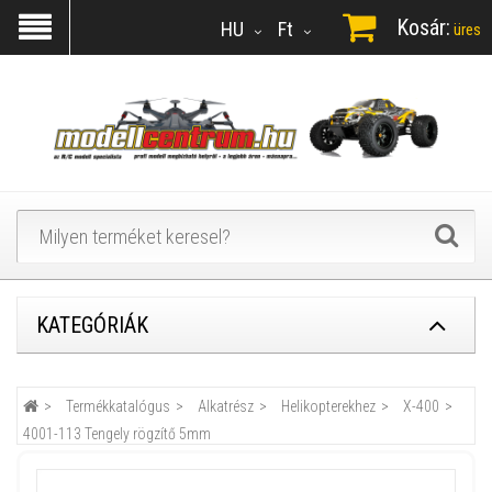
Kosár:
HU
Ft
üres
KATEGÓRIÁK
Termékkatalógus
Alkatrész
Helikopterekhez
X-400
4001-113 Tengely rögzítő 5mm