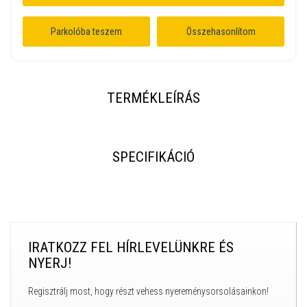
Parkolóba teszem
Összehasonlítom
TERMÉKLEÍRÁS
SPECIFIKÁCIÓ
IRATKOZZ FEL HÍRLEVELÜNKRE ÉS
NYERJ!
Regisztrálj most, hogy részt vehess nyereménysorsolásainkon!